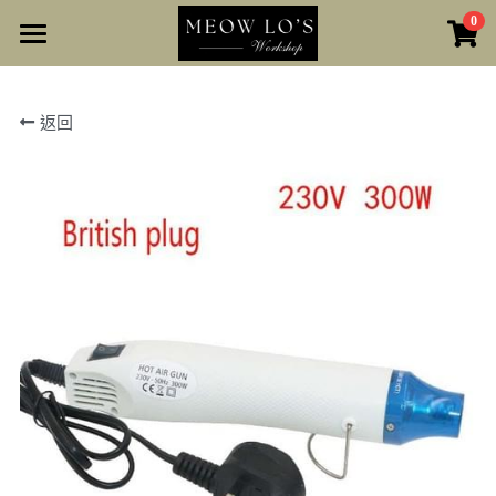
0
×
商品分類
Online Shop
返回
所有商品分類
工作坊
友情小店
Nidou Workspace
開始瀏覽
單身人士專區｜Speed Dating
Narrow Alley