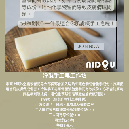
冷製手工皂工作坊
市面上嘅沐浴露或者肥皂大部份都會加入咗唔少嘅色素或者化學成份，長期使
用會對皮膚做成傷害。冷製手工皂可保留油脂營養同有效成份，亦不含防腐劑
同黏稠劑等成份，唔怕化學殘留而導致皮膚病嘅問題。
$480（包製作材料及導師費）
可選金盞花、玫瑰、薰衣草及備長炭皂
二人同行或已報讀其他課程每位減$50
三人同行每位減$80
每堂約2小時
每班2-5人