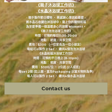
《親子沐浴球工作坊》
《水晶沐浴球工作坊》
- 親手製作節日禮物 ‧ 將感謝心意送給最愛 -
將水晶石收藏在沐浴球中，寫上你的獨特祝福
為至愛準備一個溫暖身心的放鬆 Moment。
《親子泡泡浴球工作坊》
時間：可預約每日11:30-20:00
地點： 呢度．共享空間
費用：$300 （一位家長及一位小朋友）
每組可以製作 2 Set ‧ 總共4個泡泡沐浴球
《水晶祝福沐浴球工作坊》
時間：可預約平日晚上 (8-10pm)
地點： 呢度．共享空間
費用：$300/位 ‧ 2位起 (2人成班)
每set 2個 (如上圖，盒及Packaging 以當天物料為準)
每人可以製作 2 Set ‧ 總共4個水晶沐浴球
Contact us