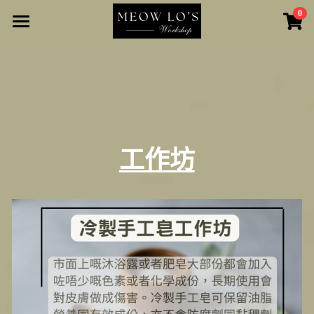
0
×
商品分類
Online Shop
所有商品分類
工作坊
友情小店
Nidou Workspace
工作坊
開始瀏覽
單身人士專區｜Speed Dating
Narrow Alley