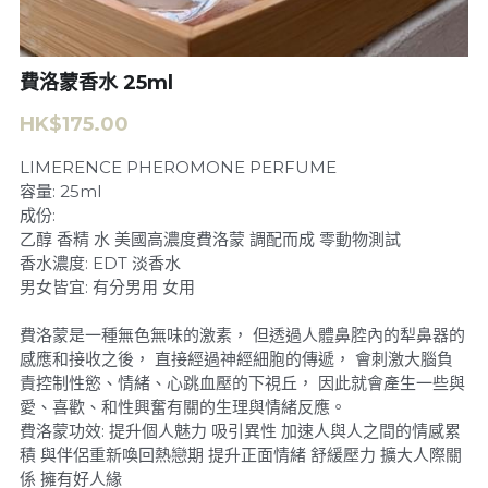
費洛蒙香水 25ml
HK$175.00
LIMERENCE PHEROMONE PERFUME
容量: 25ml
成份:
乙醇 香精 水 美國高濃度費洛蒙 調配而成 零動物測試
香水濃度: EDT 淡香水
男女皆宜: 有分男用 女用
費洛蒙是一種無色無味的激素， 但透過人體鼻腔內的犁鼻器的
感應和接收之後， 直接經過神經細胞的傳遞， 會刺激大腦負
責控制性慾、情緒、心跳血壓的下視丘， 因此就會產生一些與
愛、喜歡、和性興奮有關的生理與情緒反應。
費洛蒙功效: 提升個人魅力 吸引異性 加速人與人之間的情感累
積 與伴侶重新喚回熱戀期 提升正面情緒 舒緩壓力 擴大人際關
係 擁有好人緣