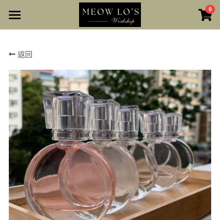
0
×
商品分類
Online Shop
返回
所有商品分類
工作坊
友情小店
Nidou Workspace
開始瀏覽
單身人士專區｜Speed Dating
Narrow Alley