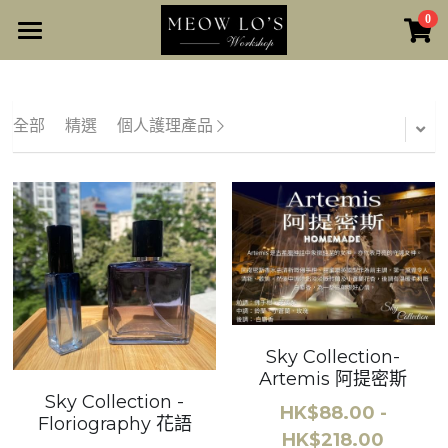
0
×
商品分類
Online Shop
所有商品分類
工作坊
全部
精選
個人護理產品
友情小店
Nidou Workspace
開始瀏覽
單身人士專區｜Speed Dating
Narrow Alley
Sky Collection-
Artemis 阿提密斯
Sky Collection -
HK$88.00 -
Floriography 花語
HK$218.00