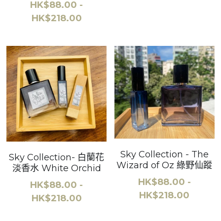
HK$88.00 -
HK$218.00
Sky Collection - The
Sky Collection- 白蘭花
Wizard of Oz 綠野仙蹤
淡香水 White Orchid
HK$88.00 -
HK$88.00 -
HK$218.00
HK$218.00